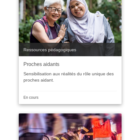
Catégorie
Ressources pédagogiques
Proches aidants
Sensibilisation aux réalités du rôle unique des
proches aidant.
Durée
En cours