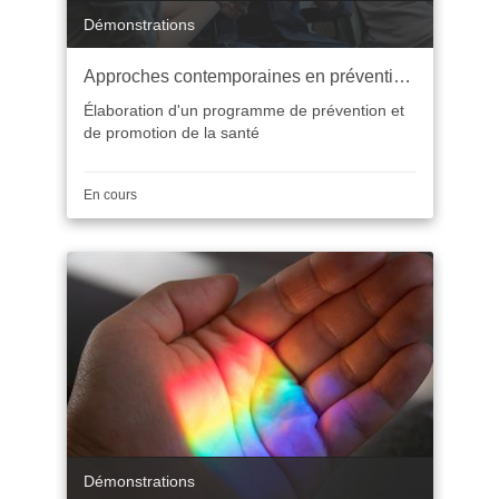
Catégorie
Démonstrations
Approches contemporaines en prévention et promotion de la santé
Élaboration d'un programme de prévention et
de promotion de la santé
Durée
En cours
Catégorie
Démonstrations