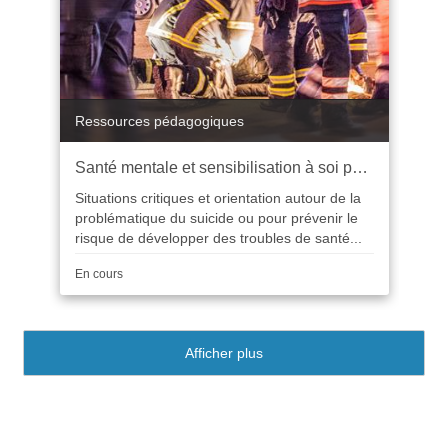
Catégorie
Ressources pédagogiques
Santé mentale et sensibilisation à soi pour premiers répondants
Situations critiques et orientation autour de la
problématique du suicide ou pour prévenir le
risque de développer des troubles de santé...
Durée
En cours
Afficher plus